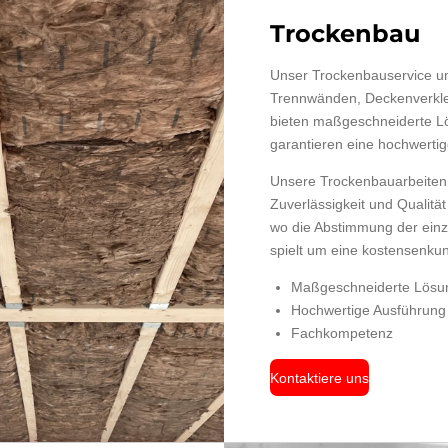
Trockenbau
Unser Trockenbauservice um
Trennwänden, Deckenverkl
bieten maßgeschneiderte L
garantieren eine hochwerti
Unsere Trockenbauarbeiten 
Zuverlässigkeit und Qualit
wo die Abstimmung der einz
spielt um eine kostensenku
Maßgeschneiderte Lösu
Hochwertige Ausführung
Fachkompetenz
Kontaktiere uns